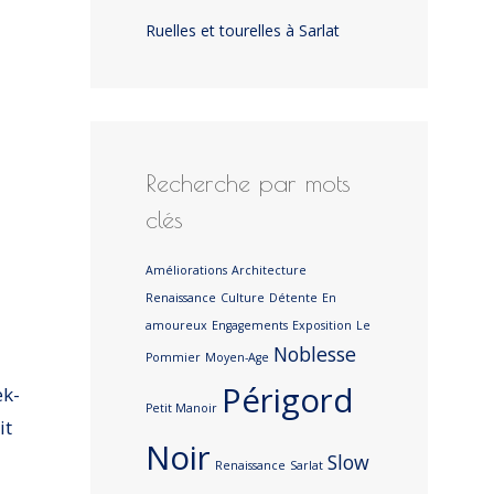
Ruelles et tourelles à Sarlat
Recherche par mots
clés
Améliorations
Architecture
Renaissance
Culture
Détente
En
amoureux
Engagements
Exposition
Le
Noblesse
Pommier
Moyen-Age
Périgord
ek-
Petit Manoir
it
Noir
Slow
Renaissance
Sarlat