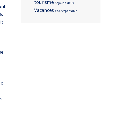
tourisme
Séjour à deux
ant
Vacances
éco-responsable
e.
it
se
ux
,
es
s