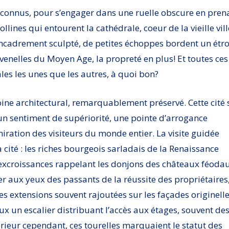
us connus, pour s’engager dans une ruelle obscure en pren
ollines qui entourent la cathédrale, coeur de la vieille vill
encadrement sculpté, de petites échoppes bordent un étro
venelles du Moyen Age, la propreté en plus! Et toutes ces
les les unes que les autres, à quoi bon?
oine architectural, remarquablement préservé. Cette cité 
un sentiment de supériorité, une pointe d’arrogance
iration des visiteurs du monde entier. La visite guidée
a cité : les riches bourgeois sarladais de la Renaissance
 excroissances rappelant les donjons des châteaux féoda
er aux yeux des passants de la réussite des propriétaires
ces extensions souvent rajoutées sur les façades originell
x un escalier distribuant l’accès aux étages, souvent de
rieur cependant, ces tourelles marquaient le statut des